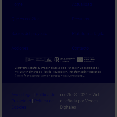
Home
Actualidad
Qué es eco2for
Recursos
Socios del proyecto
Plataforma Digital
Acciones
Contacto
El proyecto eco2for cuenta con el apoyo de la Fundación Biodiversidad del
MITECO en el marco del Plan de Recuperación, Transformación y Resiliencia
(PRTR), financiado por la Unión Europea – NextGenerationEU.
Aviso Legal
|
Política de
eco2for® 2024 – Web
Privacidad
|
Política de
diseñada por Verdes
Cookies
Digitales